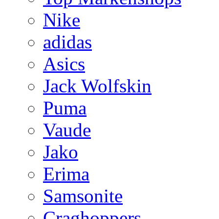
Nike
adidas
Asics
Jack Wolfskin
Puma
Vaude
Jako
Erima
Samsonite
Craghoppers