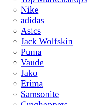
Nike
adidas
Asics
Jack Wolfskin
Puma
Vaude
Jako
Erima
Samsonite
Craghoppers