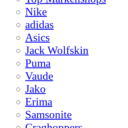
Nike
adidas
Asics
Jack Wolfskin
Puma
Vaude
Jako
Erima
Samsonite
Craghoppers