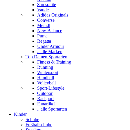
Samsonite
Vaude
Adidas Originals
Converse
Meindl
New Balance
Puma
Regatta
Under Armour
...alle Marken
Top Damen Sportarten
Fitness & Training
Running
Wintersport
Handball
Volleyball
Sport-Lifestyle
Outdoor
Radsport
Fanartikel
...alle Sportarten
Kinder
Schuhe
Fußballschuhe
Sneaker