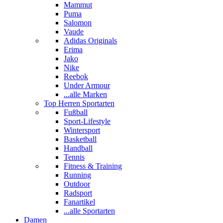
Mammut
Puma
Salomon
Vaude
Adidas Originals
Erima
Jako
Nike
Reebok
Under Armour
...alle Marken
Top Herren Sportarten
Fußball
Sport-Lifestyle
Wintersport
Basketball
Handball
Tennis
Fitness & Training
Running
Outdoor
Radsport
Fanartikel
...alle Sportarten
Damen