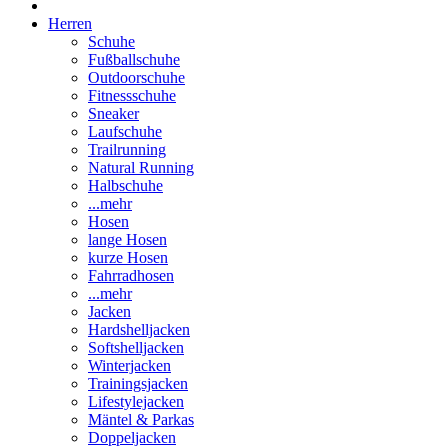
Herren
Schuhe
Fußballschuhe
Outdoorschuhe
Fitnessschuhe
Sneaker
Laufschuhe
Trailrunning
Natural Running
Halbschuhe
...mehr
Hosen
lange Hosen
kurze Hosen
Fahrradhosen
...mehr
Jacken
Hardshelljacken
Softshelljacken
Winterjacken
Trainingsjacken
Lifestylejacken
Mäntel & Parkas
Doppeljacken