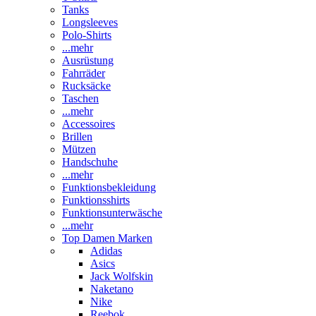
Tanks
Longsleeves
Polo-Shirts
...mehr
Ausrüstung
Fahrräder
Rucksäcke
Taschen
...mehr
Accessoires
Brillen
Mützen
Handschuhe
...mehr
Funktionsbekleidung
Funktionsshirts
Funktionsunterwäsche
...mehr
Top Damen Marken
Adidas
Asics
Jack Wolfskin
Naketano
Nike
Reebok