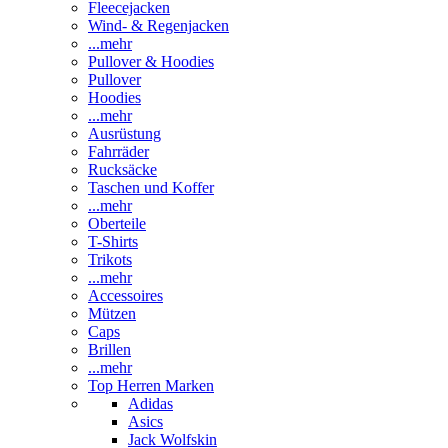
Fleecejacken
Wind- & Regenjacken
...mehr
Pullover & Hoodies
Pullover
Hoodies
...mehr
Ausrüstung
Fahrräder
Rucksäcke
Taschen und Koffer
...mehr
Oberteile
T-Shirts
Trikots
...mehr
Accessoires
Mützen
Caps
Brillen
...mehr
Top Herren Marken
Adidas
Asics
Jack Wolfskin