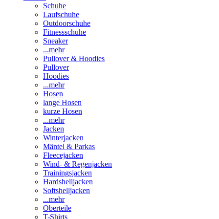
Schuhe
Laufschuhe
Outdoorschuhe
Fitnessschuhe
Sneaker
...mehr
Pullover & Hoodies
Pullover
Hoodies
...mehr
Hosen
lange Hosen
kurze Hosen
...mehr
Jacken
Winterjacken
Mäntel & Parkas
Fleecejacken
Wind- & Regenjacken
Trainingsjacken
Hardshelljacken
Softshelljacken
...mehr
Oberteile
T-Shirts