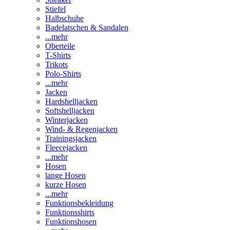
Stiefel
Halbschuhe
Badelatschen & Sandalen
...mehr
Oberteile
T-Shirts
Trikots
Polo-Shirts
...mehr
Jacken
Hardshelljacken
Softshelljacken
Winterjacken
Wind- & Regenjacken
Trainingsjacken
Fleecejacken
...mehr
Hosen
lange Hosen
kurze Hosen
...mehr
Funktionsbekleidung
Funktionsshirts
Funktionshosen