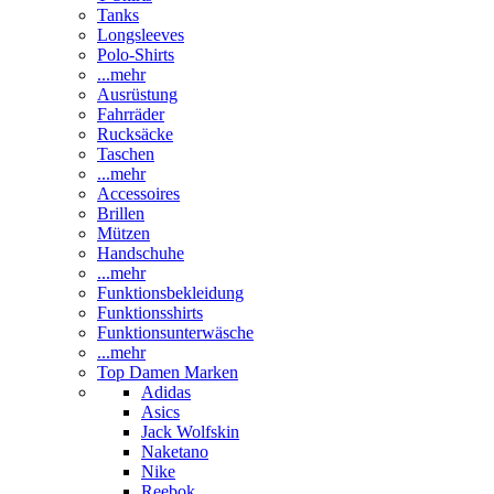
Tanks
Longsleeves
Polo-Shirts
...mehr
Ausrüstung
Fahrräder
Rucksäcke
Taschen
...mehr
Accessoires
Brillen
Mützen
Handschuhe
...mehr
Funktionsbekleidung
Funktionsshirts
Funktionsunterwäsche
...mehr
Top Damen Marken
Adidas
Asics
Jack Wolfskin
Naketano
Nike
Reebok