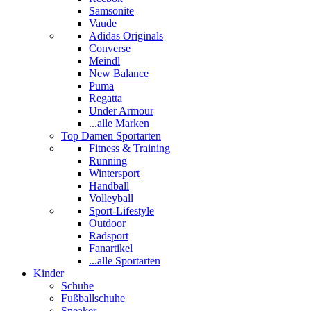
Samsonite
Vaude
Adidas Originals
Converse
Meindl
New Balance
Puma
Regatta
Under Armour
...alle Marken
Top Damen Sportarten
Fitness & Training
Running
Wintersport
Handball
Volleyball
Sport-Lifestyle
Outdoor
Radsport
Fanartikel
...alle Sportarten
Kinder
Schuhe
Fußballschuhe
Sneaker