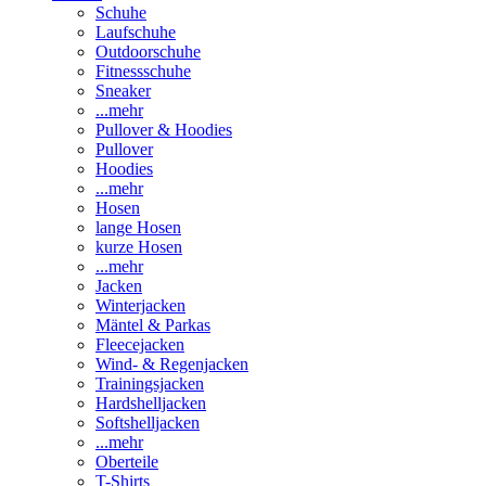
Schuhe
Laufschuhe
Outdoorschuhe
Fitnessschuhe
Sneaker
...mehr
Pullover & Hoodies
Pullover
Hoodies
...mehr
Hosen
lange Hosen
kurze Hosen
...mehr
Jacken
Winterjacken
Mäntel & Parkas
Fleecejacken
Wind- & Regenjacken
Trainingsjacken
Hardshelljacken
Softshelljacken
...mehr
Oberteile
T-Shirts