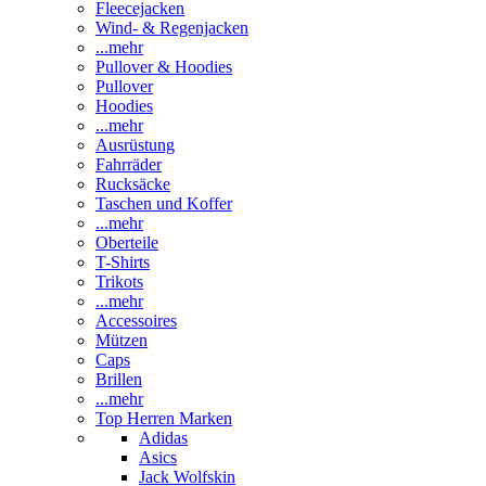
Fleecejacken
Wind- & Regenjacken
...mehr
Pullover & Hoodies
Pullover
Hoodies
...mehr
Ausrüstung
Fahrräder
Rucksäcke
Taschen und Koffer
...mehr
Oberteile
T-Shirts
Trikots
...mehr
Accessoires
Mützen
Caps
Brillen
...mehr
Top Herren Marken
Adidas
Asics
Jack Wolfskin