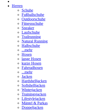
Herren
Schuhe
Fußballschuhe
Outdoorschuhe
Fitnessschuhe
Sneaker
Laufschuhe
Trailrunning
Natural Running
Halbschuhe
...mehr
Hosen
lange Hosen
kurze Hosen
Fahrradhosen
...mehr
Jacken
Hardshelljacken
Softshelljacken
Winterjacken
Trainingsjacken
Lifestylejacken
Mäntel & Parkas
Doppeljacken