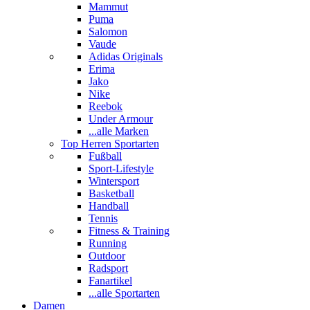
Mammut
Puma
Salomon
Vaude
Adidas Originals
Erima
Jako
Nike
Reebok
Under Armour
...alle Marken
Top Herren Sportarten
Fußball
Sport-Lifestyle
Wintersport
Basketball
Handball
Tennis
Fitness & Training
Running
Outdoor
Radsport
Fanartikel
...alle Sportarten
Damen