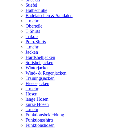
Stiefel
Halbschuhe
Badelatschen & Sandalen
...mehr
Oberteile
T-Shirts
Trikots
Polo-Shirts
...mehr
Jacken
Hardshelljacken
Softshelljacken
Winterjacken
Wind- & Regenjacken
Trainingsjacken
Fleecejacken
...mehr
Hosen
lange Hosen
kurze Hosen
...mehr
Funktionsbekleidung
Funktionsshirts
Funktionshosen