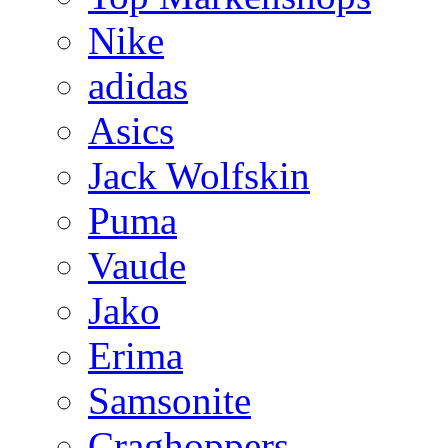
Nike
adidas
Asics
Jack Wolfskin
Puma
Vaude
Jako
Erima
Samsonite
Craghoppers