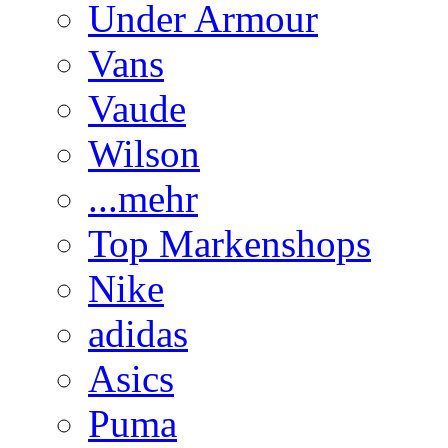
Under Armour
Vans
Vaude
Wilson
...mehr
Top Markenshops
Nike
adidas
Asics
Puma