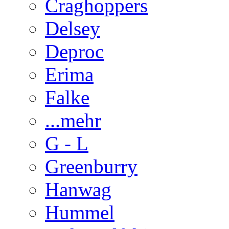
Craghoppers
Delsey
Deproc
Erima
Falke
...mehr
G - L
Greenburry
Hanwag
Hummel