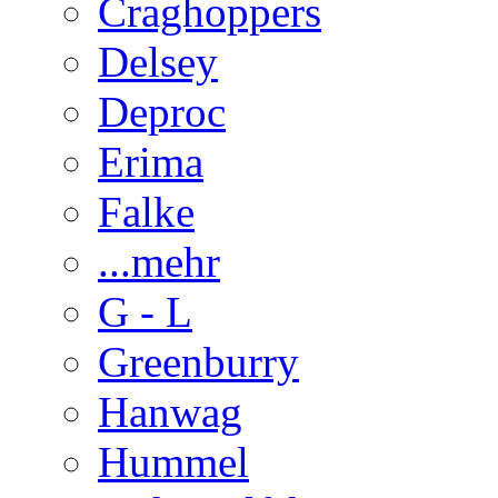
Craghoppers
Delsey
Deproc
Erima
Falke
...mehr
G - L
Greenburry
Hanwag
Hummel