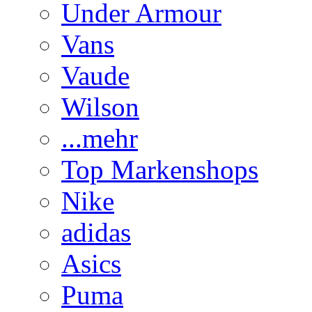
Under Armour
Vans
Vaude
Wilson
...mehr
Top Markenshops
Nike
adidas
Asics
Puma