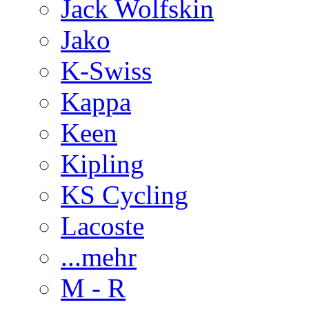
Jack Wolfskin
Jako
K-Swiss
Kappa
Keen
Kipling
KS Cycling
Lacoste
...mehr
M - R