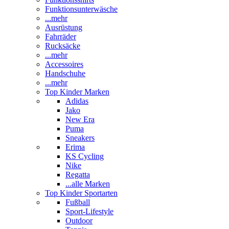
Funktionsunterwäsche
...mehr
Ausrüstung
Fahrräder
Rucksäcke
...mehr
Accessoires
Handschuhe
...mehr
Top Kinder Marken
Adidas
Jako
New Era
Puma
Sneakers
Erima
KS Cycling
Nike
Regatta
...alle Marken
Top Kinder Sportarten
Fußball
Sport-Lifestyle
Outdoor