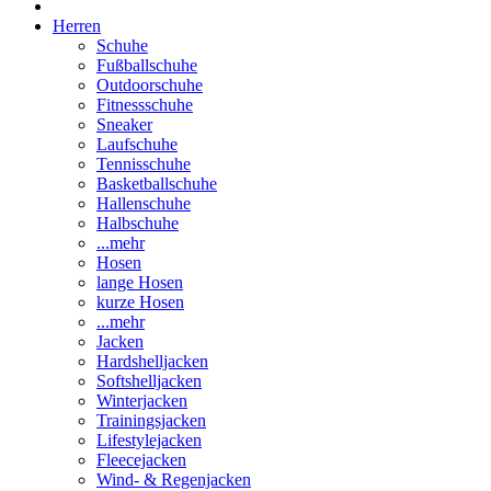
Herren
Schuhe
Fußballschuhe
Outdoorschuhe
Fitnessschuhe
Sneaker
Laufschuhe
Tennisschuhe
Basketballschuhe
Hallenschuhe
Halbschuhe
...mehr
Hosen
lange Hosen
kurze Hosen
...mehr
Jacken
Hardshelljacken
Softshelljacken
Winterjacken
Trainingsjacken
Lifestylejacken
Fleecejacken
Wind- & Regenjacken