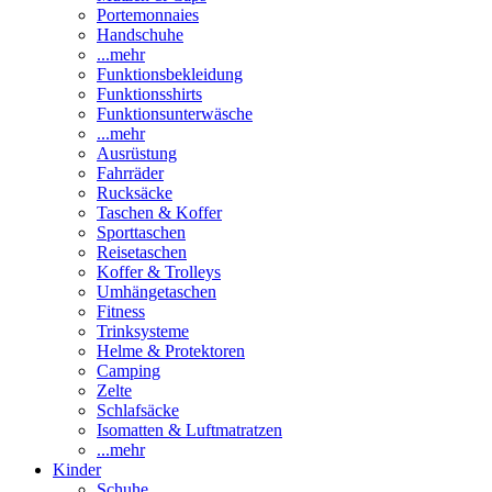
Portemonnaies
Handschuhe
...mehr
Funktionsbekleidung
Funktionsshirts
Funktionsunterwäsche
...mehr
Ausrüstung
Fahrräder
Rucksäcke
Taschen & Koffer
Sporttaschen
Reisetaschen
Koffer & Trolleys
Umhängetaschen
Fitness
Trinksysteme
Helme & Protektoren
Camping
Zelte
Schlafsäcke
Isomatten & Luftmatratzen
...mehr
Kinder
Schuhe