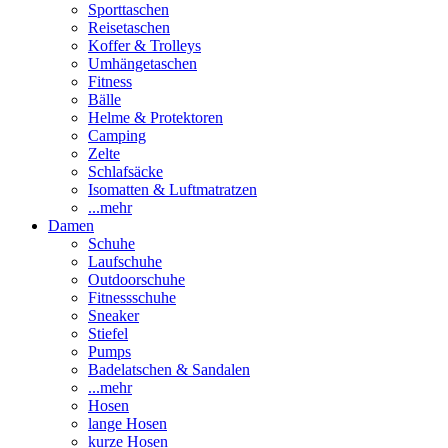
Sporttaschen
Reisetaschen
Koffer & Trolleys
Umhängetaschen
Fitness
Bälle
Helme & Protektoren
Camping
Zelte
Schlafsäcke
Isomatten & Luftmatratzen
...mehr
Damen
Schuhe
Laufschuhe
Outdoorschuhe
Fitnessschuhe
Sneaker
Stiefel
Pumps
Badelatschen & Sandalen
...mehr
Hosen
lange Hosen
kurze Hosen