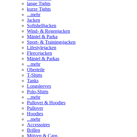
lange Tights
kurze Tights
...mehr
Jacken
Softshelljacken
Wind- & Regenjacken
Mäntel & Parka
Sport- & Trainingsjacken
Lifestylejacken
Fleecejacken
Mäntel & Parkas
...mehr
Oberteile
T-Shirts
Tanks
Longsleeves
Polo-Shirts
...mehr
Pullover & Hoodies
Pullover
Hoodies
...mehr
Accessoires
Brillen
Mützen & Caps