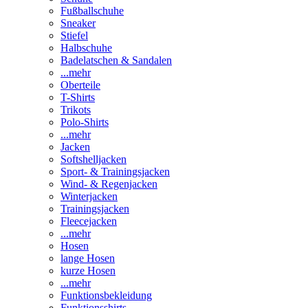
Fußballschuhe
Sneaker
Stiefel
Halbschuhe
Badelatschen & Sandalen
...mehr
Oberteile
T-Shirts
Trikots
Polo-Shirts
...mehr
Jacken
Softshelljacken
Sport- & Trainingsjacken
Wind- & Regenjacken
Winterjacken
Trainingsjacken
Fleecejacken
...mehr
Hosen
lange Hosen
kurze Hosen
...mehr
Funktionsbekleidung
Funktionsshirts