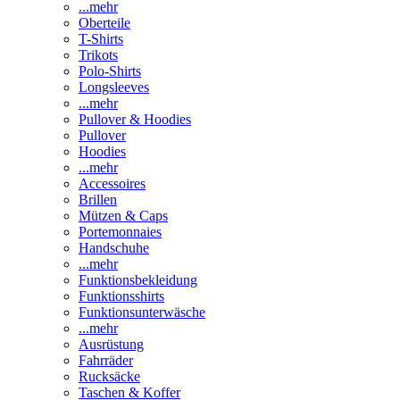
...mehr
Oberteile
T-Shirts
Trikots
Polo-Shirts
Longsleeves
...mehr
Pullover & Hoodies
Pullover
Hoodies
...mehr
Accessoires
Brillen
Mützen & Caps
Portemonnaies
Handschuhe
...mehr
Funktionsbekleidung
Funktionsshirts
Funktionsunterwäsche
...mehr
Ausrüstung
Fahrräder
Rucksäcke
Taschen & Koffer