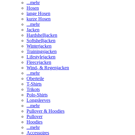
...mehr
Hosen
lange Hosen
kurze Hosen
...mehr
Jacken
Hardshelljacken
Softshelljacken
Winterjacken
Trainingsjacken
Lifestylejacken
Fleecejacken
Wind- & Regenjacken
...mehr
Oberteile
T-Shirts
Trikots
Polo-Shirts
Longsleeves
...mehr
Pullover & Hoodies
Pullover
Hoodies
...mehr
Accessoires