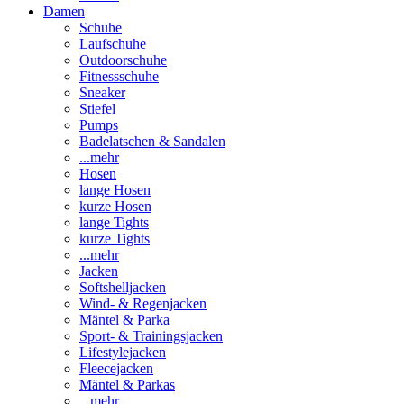
Damen
Schuhe
Laufschuhe
Outdoorschuhe
Fitnessschuhe
Sneaker
Stiefel
Pumps
Badelatschen & Sandalen
...mehr
Hosen
lange Hosen
kurze Hosen
lange Tights
kurze Tights
...mehr
Jacken
Softshelljacken
Wind- & Regenjacken
Mäntel & Parka
Sport- & Trainingsjacken
Lifestylejacken
Fleecejacken
Mäntel & Parkas
...mehr