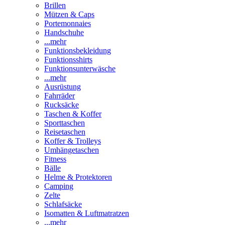
Brillen
Mützen & Caps
Portemonnaies
Handschuhe
...mehr
Funktionsbekleidung
Funktionsshirts
Funktionsunterwäsche
...mehr
Ausrüstung
Fahrräder
Rucksäcke
Taschen & Koffer
Sporttaschen
Reisetaschen
Koffer & Trolleys
Umhängetaschen
Fitness
Bälle
Helme & Protektoren
Camping
Zelte
Schlafsäcke
Isomatten & Luftmatratzen
...mehr