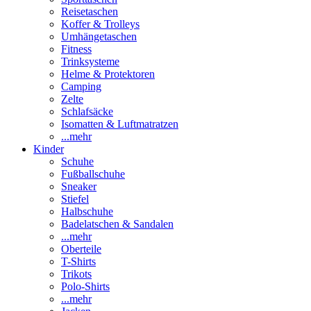
Reisetaschen
Koffer & Trolleys
Umhängetaschen
Fitness
Trinksysteme
Helme & Protektoren
Camping
Zelte
Schlafsäcke
Isomatten & Luftmatratzen
...mehr
Kinder
Schuhe
Fußballschuhe
Sneaker
Stiefel
Halbschuhe
Badelatschen & Sandalen
...mehr
Oberteile
T-Shirts
Trikots
Polo-Shirts
...mehr