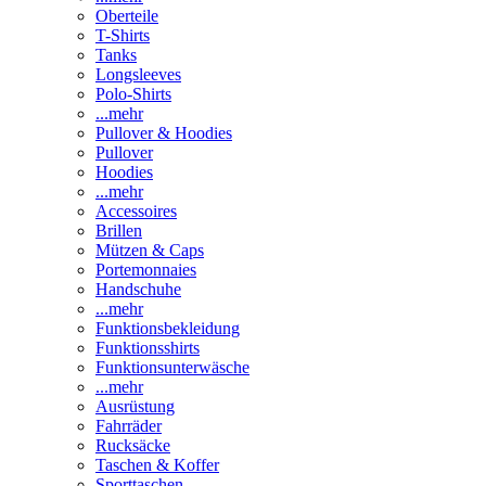
Oberteile
T-Shirts
Tanks
Longsleeves
Polo-Shirts
...mehr
Pullover & Hoodies
Pullover
Hoodies
...mehr
Accessoires
Brillen
Mützen & Caps
Portemonnaies
Handschuhe
...mehr
Funktionsbekleidung
Funktionsshirts
Funktionsunterwäsche
...mehr
Ausrüstung
Fahrräder
Rucksäcke
Taschen & Koffer
Sporttaschen