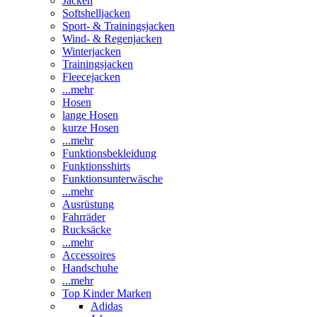
Jacken
Softshelljacken
Sport- & Trainingsjacken
Wind- & Regenjacken
Winterjacken
Trainingsjacken
Fleecejacken
...mehr
Hosen
lange Hosen
kurze Hosen
...mehr
Funktionsbekleidung
Funktionsshirts
Funktionsunterwäsche
...mehr
Ausrüstung
Fahrräder
Rucksäcke
...mehr
Accessoires
Handschuhe
...mehr
Top Kinder Marken
Adidas