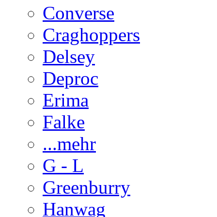
Converse
Craghoppers
Delsey
Deproc
Erima
Falke
...mehr
G - L
Greenburry
Hanwag