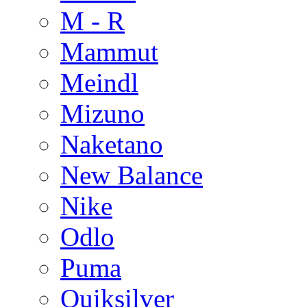
M - R
Mammut
Meindl
Mizuno
Naketano
New Balance
Nike
Odlo
Puma
Quiksilver