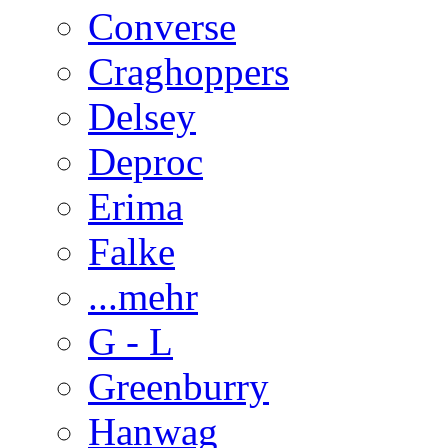
Converse
Craghoppers
Delsey
Deproc
Erima
Falke
...mehr
G - L
Greenburry
Hanwag