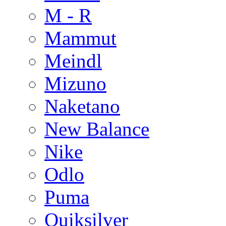
M - R
Mammut
Meindl
Mizuno
Naketano
New Balance
Nike
Odlo
Puma
Quiksilver