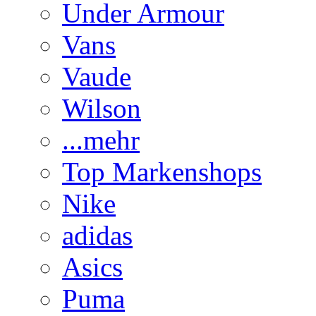
Under Armour
Vans
Vaude
Wilson
...mehr
Top Markenshops
Nike
adidas
Asics
Puma