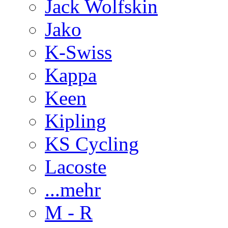
Jack Wolfskin
Jako
K-Swiss
Kappa
Keen
Kipling
KS Cycling
Lacoste
...mehr
M - R