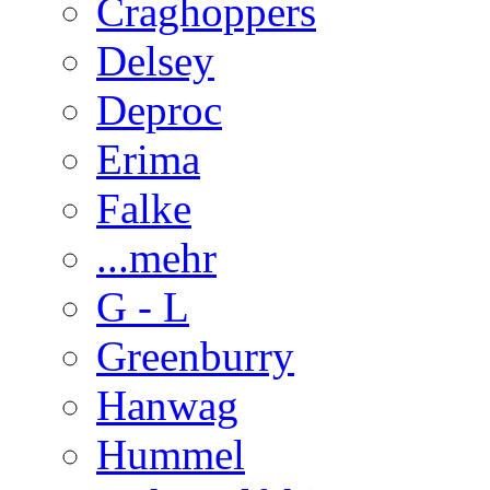
Craghoppers
Delsey
Deproc
Erima
Falke
...mehr
G - L
Greenburry
Hanwag
Hummel