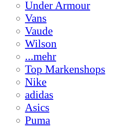
Under Armour
Vans
Vaude
Wilson
...mehr
Top Markenshops
Nike
adidas
Asics
Puma