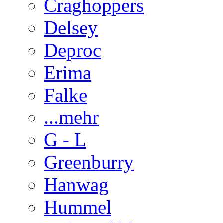
Craghoppers
Delsey
Deproc
Erima
Falke
...mehr
G - L
Greenburry
Hanwag
Hummel