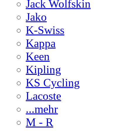
Jack Wolfskin
Jako
K-Swiss
Kappa
Keen
Kipling
KS Cycling
Lacoste
...mehr
M - R