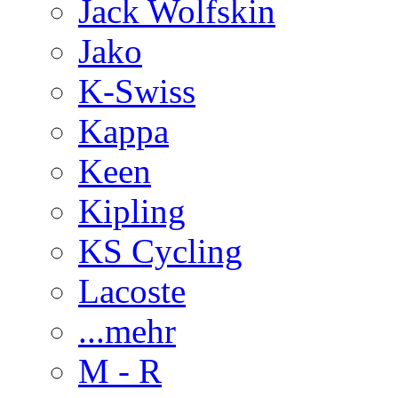
Jack Wolfskin
Jako
K-Swiss
Kappa
Keen
Kipling
KS Cycling
Lacoste
...mehr
M - R