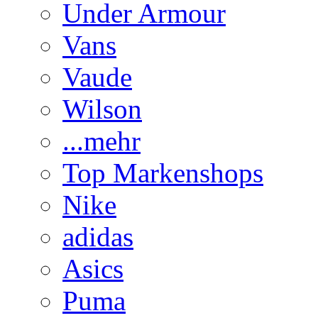
Under Armour
Vans
Vaude
Wilson
...mehr
Top Markenshops
Nike
adidas
Asics
Puma