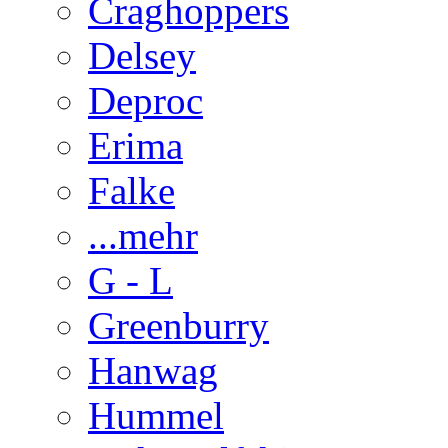
Craghoppers
Delsey
Deproc
Erima
Falke
...mehr
G - L
Greenburry
Hanwag
Hummel