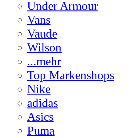
Under Armour
Vans
Vaude
Wilson
...mehr
Top Markenshops
Nike
adidas
Asics
Puma