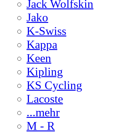
Jack Wolfskin
Jako
K-Swiss
Kappa
Keen
Kipling
KS Cycling
Lacoste
...mehr
M - R