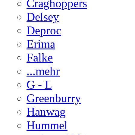
Craghoppers
Delsey
Deproc
Erima
Falke
...mehr
G - L
Greenburry
Hanwag
Hummel