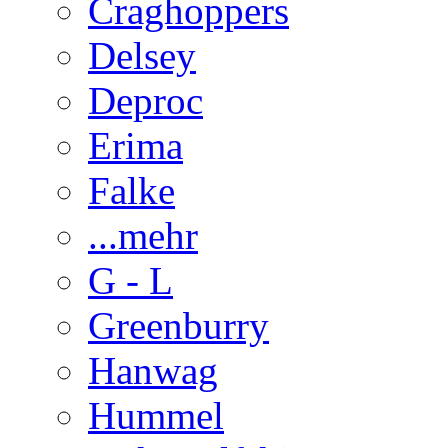
Craghoppers
Delsey
Deproc
Erima
Falke
...mehr
G - L
Greenburry
Hanwag
Hummel