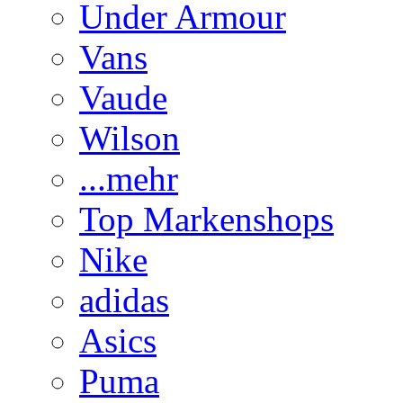
Under Armour
Vans
Vaude
Wilson
...mehr
Top Markenshops
Nike
adidas
Asics
Puma