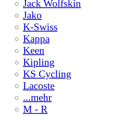
Jack Wolfskin
Jako
K-Swiss
Kappa
Keen
Kipling
KS Cycling
Lacoste
...mehr
M - R