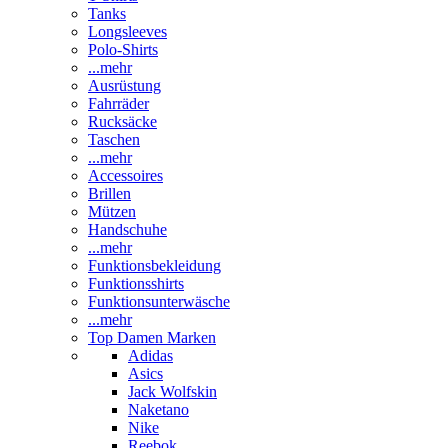
Tanks
Longsleeves
Polo-Shirts
...mehr
Ausrüstung
Fahrräder
Rucksäcke
Taschen
...mehr
Accessoires
Brillen
Mützen
Handschuhe
...mehr
Funktionsbekleidung
Funktionsshirts
Funktionsunterwäsche
...mehr
Top Damen Marken
Adidas
Asics
Jack Wolfskin
Naketano
Nike
Reebok