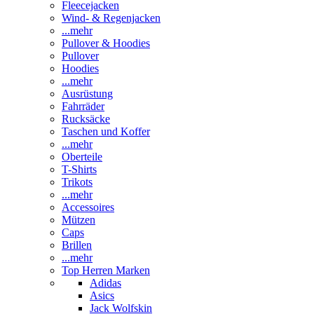
Fleecejacken
Wind- & Regenjacken
...mehr
Pullover & Hoodies
Pullover
Hoodies
...mehr
Ausrüstung
Fahrräder
Rucksäcke
Taschen und Koffer
...mehr
Oberteile
T-Shirts
Trikots
...mehr
Accessoires
Mützen
Caps
Brillen
...mehr
Top Herren Marken
Adidas
Asics
Jack Wolfskin