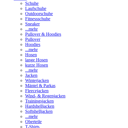
Schuhe
Laufschuhe
Outdoorschuhe
Fitnessschuhe
Sneaker
...mehr
Pullover & Hoodies
Pullover
Hoodies
...mehr
Hosen
lange Hosen
kurze Hosen
...mehr
Jacken
Winterjacken
Mäntel & Parkas
Fleecejacken
Wind- & Regenjacken
Trainingsjacken
Hardshelljacken
Softshelljacken
...mehr
Oberteile
T-Shirts