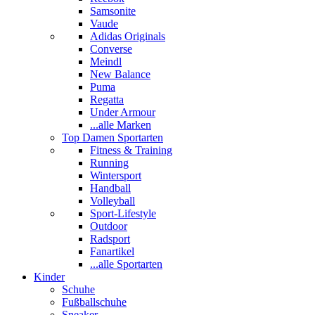
Samsonite
Vaude
Adidas Originals
Converse
Meindl
New Balance
Puma
Regatta
Under Armour
...alle Marken
Top Damen Sportarten
Fitness & Training
Running
Wintersport
Handball
Volleyball
Sport-Lifestyle
Outdoor
Radsport
Fanartikel
...alle Sportarten
Kinder
Schuhe
Fußballschuhe
Sneaker