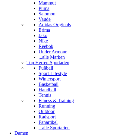
Mammut
Puma
Salomon
Vaude
Adidas Originals
Erima
Jako
Nike
Reebok
Under Armour
...alle Marken
Top Herren Sportarten
Fußball
Sport-Lifestyle
Wintersport
Basketball
Handball
Tennis
Fitness & Training
Running
Outdoor
Radsport
Fanartikel
...alle Sportarten
Damen