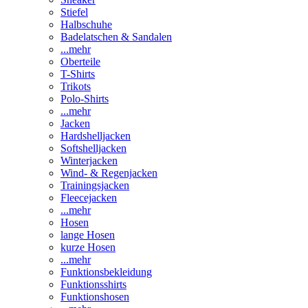
Stiefel
Halbschuhe
Badelatschen & Sandalen
...mehr
Oberteile
T-Shirts
Trikots
Polo-Shirts
...mehr
Jacken
Hardshelljacken
Softshelljacken
Winterjacken
Wind- & Regenjacken
Trainingsjacken
Fleecejacken
...mehr
Hosen
lange Hosen
kurze Hosen
...mehr
Funktionsbekleidung
Funktionsshirts
Funktionshosen