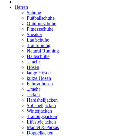
Herren
Schuhe
Fußballschuhe
Outdoorschuhe
Fitnessschuhe
Sneaker
Laufschuhe
Trailrunning
Natural Running
Halbschuhe
...mehr
Hosen
lange Hosen
kurze Hosen
Fahrradhosen
...mehr
Jacken
Hardshelljacken
Softshelljacken
Winterjacken
Trainingsjacken
Lifestylejacken
Mäntel & Parkas
Doppeljacken