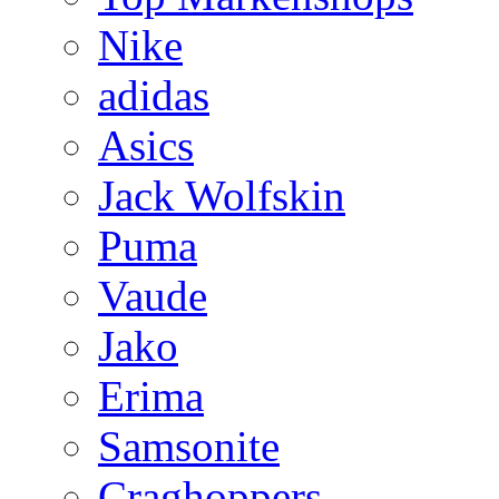
Nike
adidas
Asics
Jack Wolfskin
Puma
Vaude
Jako
Erima
Samsonite
Craghoppers