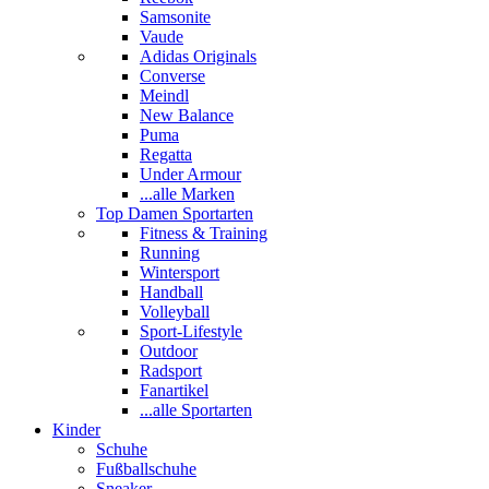
Samsonite
Vaude
Adidas Originals
Converse
Meindl
New Balance
Puma
Regatta
Under Armour
...alle Marken
Top Damen Sportarten
Fitness & Training
Running
Wintersport
Handball
Volleyball
Sport-Lifestyle
Outdoor
Radsport
Fanartikel
...alle Sportarten
Kinder
Schuhe
Fußballschuhe
Sneaker