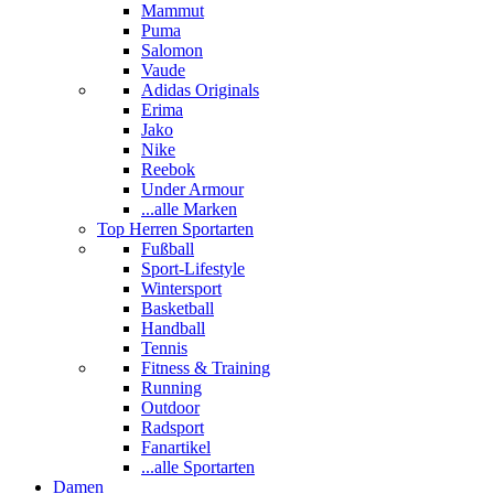
Mammut
Puma
Salomon
Vaude
Adidas Originals
Erima
Jako
Nike
Reebok
Under Armour
...alle Marken
Top Herren Sportarten
Fußball
Sport-Lifestyle
Wintersport
Basketball
Handball
Tennis
Fitness & Training
Running
Outdoor
Radsport
Fanartikel
...alle Sportarten
Damen