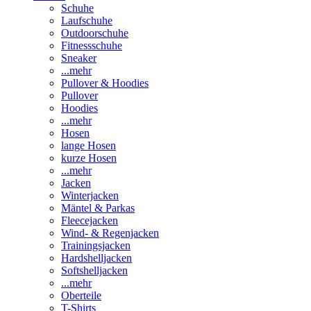
Schuhe
Laufschuhe
Outdoorschuhe
Fitnessschuhe
Sneaker
...mehr
Pullover & Hoodies
Pullover
Hoodies
...mehr
Hosen
lange Hosen
kurze Hosen
...mehr
Jacken
Winterjacken
Mäntel & Parkas
Fleecejacken
Wind- & Regenjacken
Trainingsjacken
Hardshelljacken
Softshelljacken
...mehr
Oberteile
T-Shirts