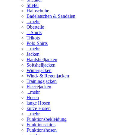
Stiefel
Halbschuhe
Badelatschen & Sandalen
...mehr
Oberteile
T-Shirts
Trikots
Polo-Shirts
...mehr
Jacken
Hardshelljacken
Softshelljacken
Winterjacken
Wind- & Regenjacken
Trainingsjacken
Fleecejacken
...mehr
Hosen
lange Hosen
kurze Hosen
...mehr
Funktionsbekleidung
Funktionsshirts
Funktionshosen