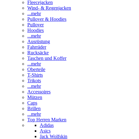
Fleecejacken
Wind- & Regenjacken
...mehr
Pullover & Hoodies
Pullover
Hoodies
...mehr
Ausrüstung
Fahrräder
Rucksäcke
Taschen und Koffer
...mehr
Oberteile
T-Shirts
Trikots
...mehr
Accessoires
Mützen
Caps
Brillen
...mehr
Top Herren Marken
Adidas
Asics
Jack Wolfskin