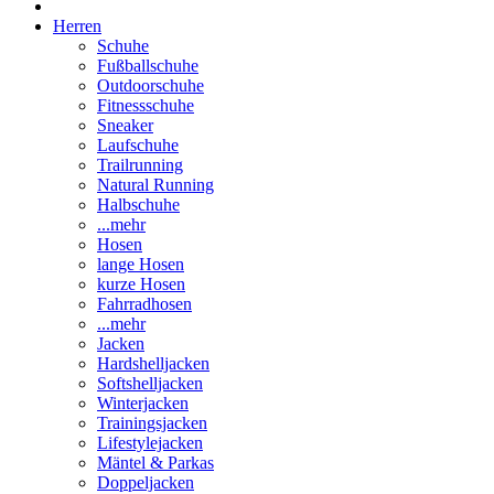
Herren
Schuhe
Fußballschuhe
Outdoorschuhe
Fitnessschuhe
Sneaker
Laufschuhe
Trailrunning
Natural Running
Halbschuhe
...mehr
Hosen
lange Hosen
kurze Hosen
Fahrradhosen
...mehr
Jacken
Hardshelljacken
Softshelljacken
Winterjacken
Trainingsjacken
Lifestylejacken
Mäntel & Parkas
Doppeljacken