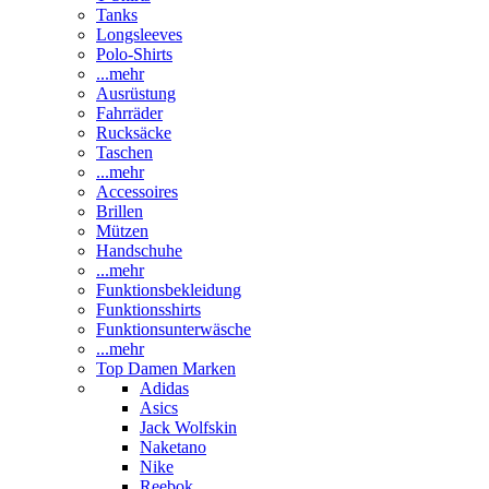
Tanks
Longsleeves
Polo-Shirts
...mehr
Ausrüstung
Fahrräder
Rucksäcke
Taschen
...mehr
Accessoires
Brillen
Mützen
Handschuhe
...mehr
Funktionsbekleidung
Funktionsshirts
Funktionsunterwäsche
...mehr
Top Damen Marken
Adidas
Asics
Jack Wolfskin
Naketano
Nike
Reebok