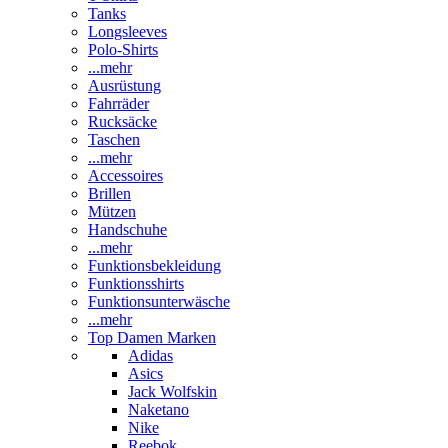
Tanks
Longsleeves
Polo-Shirts
...mehr
Ausrüstung
Fahrräder
Rucksäcke
Taschen
...mehr
Accessoires
Brillen
Mützen
Handschuhe
...mehr
Funktionsbekleidung
Funktionsshirts
Funktionsunterwäsche
...mehr
Top Damen Marken
Adidas
Asics
Jack Wolfskin
Naketano
Nike
Reebok