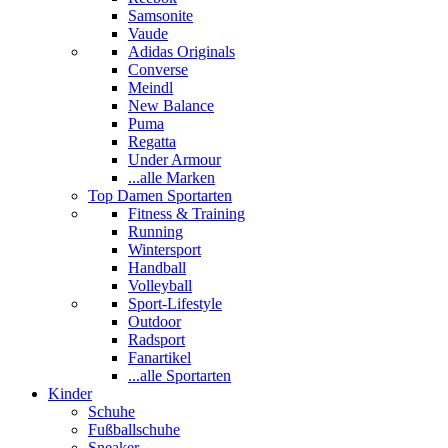
Samsonite
Vaude
Adidas Originals
Converse
Meindl
New Balance
Puma
Regatta
Under Armour
...alle Marken
Top Damen Sportarten
Fitness & Training
Running
Wintersport
Handball
Volleyball
Sport-Lifestyle
Outdoor
Radsport
Fanartikel
...alle Sportarten
Kinder
Schuhe
Fußballschuhe
Sneaker