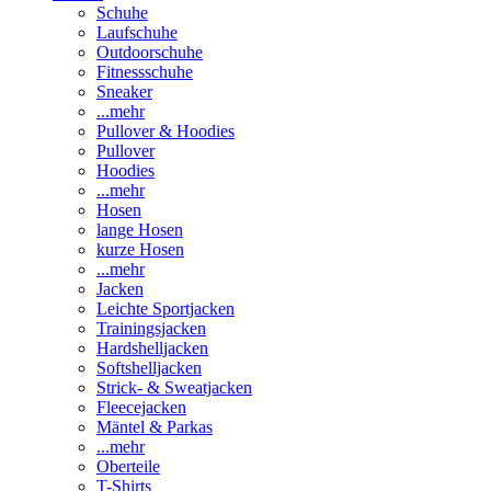
Schuhe
Laufschuhe
Outdoorschuhe
Fitnessschuhe
Sneaker
...mehr
Pullover & Hoodies
Pullover
Hoodies
...mehr
Hosen
lange Hosen
kurze Hosen
...mehr
Jacken
Leichte Sportjacken
Trainingsjacken
Hardshelljacken
Softshelljacken
Strick- & Sweatjacken
Fleecejacken
Mäntel & Parkas
...mehr
Oberteile
T-Shirts