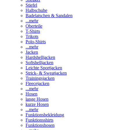
Stiefel
Halbschuhe
Badelatschen & Sandalen
...mehr
Oberteile
T-Shirts
Trikots
Polo-Shirts
...mehr
Jacken
Hardshelljacken
Softshelljacken
Leichte Sportjacken
Strick- & Sweatjacken
Trainingsjacken
Fleecejacken
...mehr
Hosen
lange Hosen
kurze Hosen
...mehr
Funktionsbekleidung
Funktionsshirts
Funktionshosen