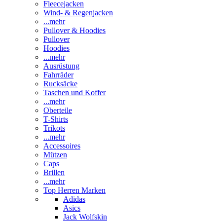
Fleecejacken
Wind- & Regenjacken
...mehr
Pullover & Hoodies
Pullover
Hoodies
...mehr
Ausrüstung
Fahrräder
Rucksäcke
Taschen und Koffer
...mehr
Oberteile
T-Shirts
Trikots
...mehr
Accessoires
Mützen
Caps
Brillen
...mehr
Top Herren Marken
Adidas
Asics
Jack Wolfskin