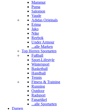
Mammut
Puma
Salomon
Vaude
Adidas Originals
Erima
Jako
Nike
Reebok
Under Armour
...alle Marken
Top Herren Sportarten
Fußball
Sport-Lifestyle
Wintersport
Basketball
Handball
Tennis
Fitness & Training
Running
Outdoor
Radsport
Fanartikel
...alle Sportarten
Damen