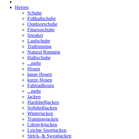
Herren
Schuhe
Fußballschuhe
Outdoorschuhe
Fitnessschuhe
Sneaker
Laufschuhe
Trailrunning
Natural Running
Halbschuhe
...mehr
Hosen
lange Hosen
kurze Hosen
Fahrradhosen
...mehr
Jacken
Hardshelljacken
Softshelljacken
Winterjacken
Trainingsjacken
Lifestylejacken
Leichte Sportjacken
Strick- & Sweatjacken