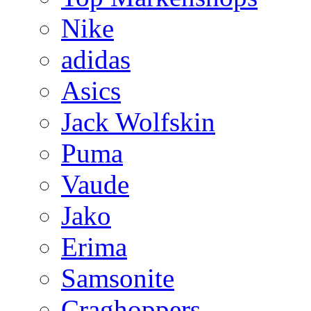
Nike
adidas
Asics
Jack Wolfskin
Puma
Vaude
Jako
Erima
Samsonite
Craghoppers