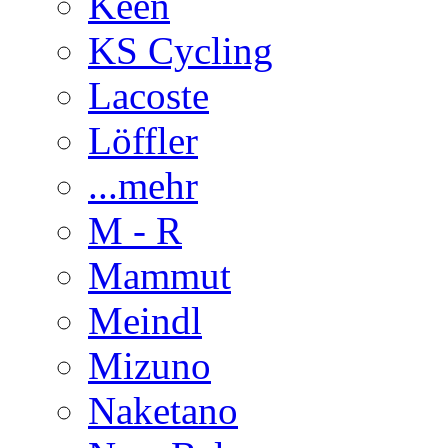
Keen
KS Cycling
Lacoste
Löffler
...mehr
M - R
Mammut
Meindl
Mizuno
Naketano