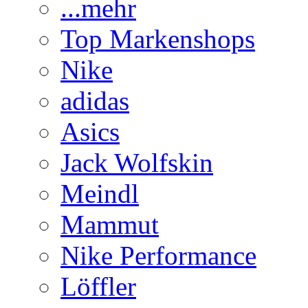
...mehr
Top Markenshops
Nike
adidas
Asics
Jack Wolfskin
Meindl
Mammut
Nike Performance
Löffler