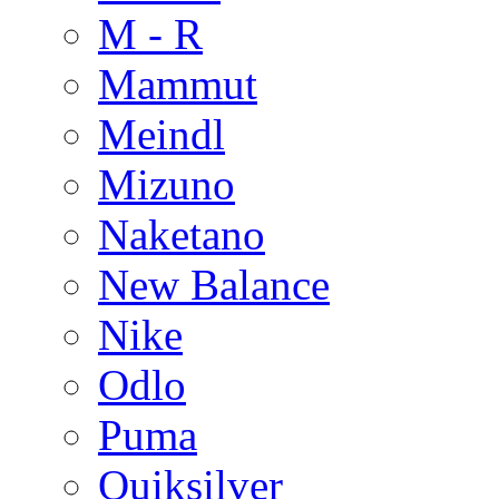
M - R
Mammut
Meindl
Mizuno
Naketano
New Balance
Nike
Odlo
Puma
Quiksilver