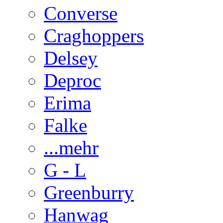
Converse
Craghoppers
Delsey
Deproc
Erima
Falke
...mehr
G - L
Greenburry
Hanwag