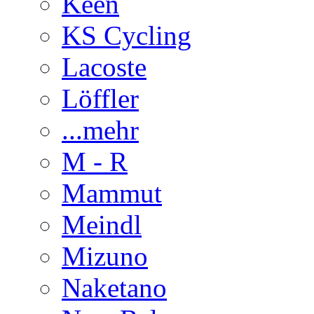
Keen
KS Cycling
Lacoste
Löffler
...mehr
M - R
Mammut
Meindl
Mizuno
Naketano