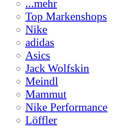
...mehr
Top Markenshops
Nike
adidas
Asics
Jack Wolfskin
Meindl
Mammut
Nike Performance
Löffler