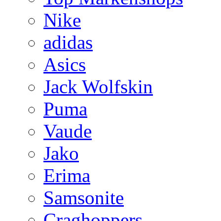
Nike
adidas
Asics
Jack Wolfskin
Puma
Vaude
Jako
Erima
Samsonite
Craghoppers