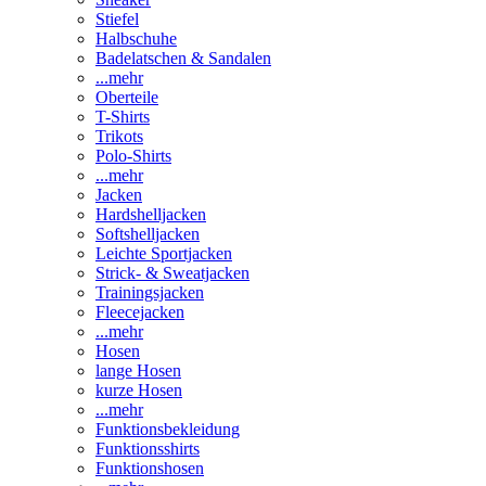
Stiefel
Halbschuhe
Badelatschen & Sandalen
...mehr
Oberteile
T-Shirts
Trikots
Polo-Shirts
...mehr
Jacken
Hardshelljacken
Softshelljacken
Leichte Sportjacken
Strick- & Sweatjacken
Trainingsjacken
Fleecejacken
...mehr
Hosen
lange Hosen
kurze Hosen
...mehr
Funktionsbekleidung
Funktionsshirts
Funktionshosen