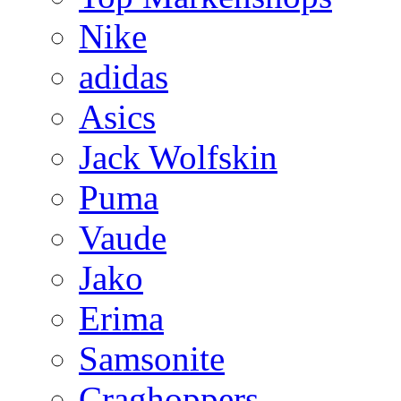
Nike
adidas
Asics
Jack Wolfskin
Puma
Vaude
Jako
Erima
Samsonite
Craghoppers