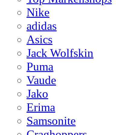
Nike
adidas
Asics
Jack Wolfskin
Puma
Vaude
Jako
Erima
Samsonite
Craghoppers