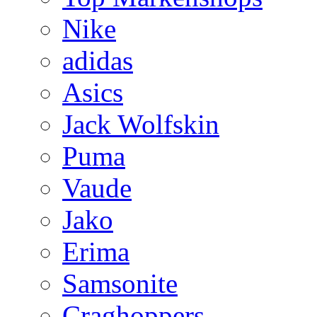
Nike
adidas
Asics
Jack Wolfskin
Puma
Vaude
Jako
Erima
Samsonite
Craghoppers