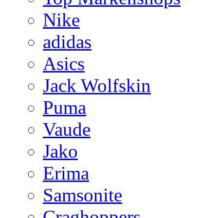
Nike
adidas
Asics
Jack Wolfskin
Puma
Vaude
Jako
Erima
Samsonite
Craghoppers