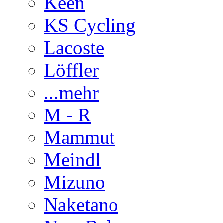
Keen
KS Cycling
Lacoste
Löffler
...mehr
M - R
Mammut
Meindl
Mizuno
Naketano