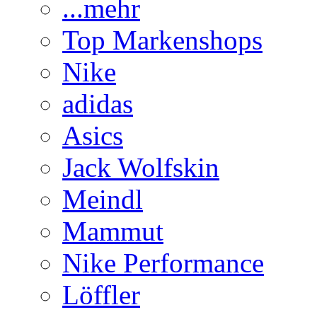
...mehr
Top Markenshops
Nike
adidas
Asics
Jack Wolfskin
Meindl
Mammut
Nike Performance
Löffler