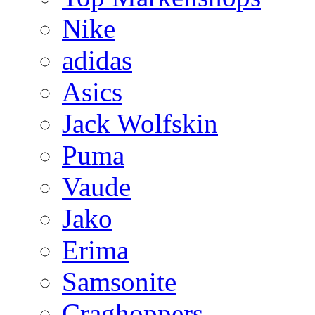
Nike
adidas
Asics
Jack Wolfskin
Puma
Vaude
Jako
Erima
Samsonite
Craghoppers