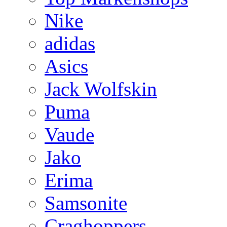
Nike
adidas
Asics
Jack Wolfskin
Puma
Vaude
Jako
Erima
Samsonite
Craghoppers