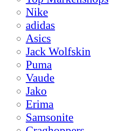
Nike
adidas
Asics
Jack Wolfskin
Puma
Vaude
Jako
Erima
Samsonite
Craghoppers