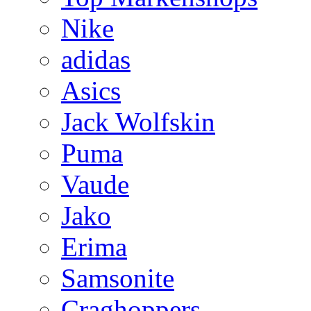
Nike
adidas
Asics
Jack Wolfskin
Puma
Vaude
Jako
Erima
Samsonite
Craghoppers