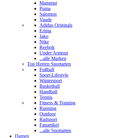
Mammut
Puma
Salomon
Vaude
Adidas Originals
Erima
Jako
Nike
Reebok
Under Armour
...alle Marken
Top Herren Sportarten
Fußball
Sport-Lifestyle
Wintersport
Basketball
Handball
Tennis
Fitness & Training
Running
Outdoor
Radsport
Fanartikel
...alle Sportarten
Damen