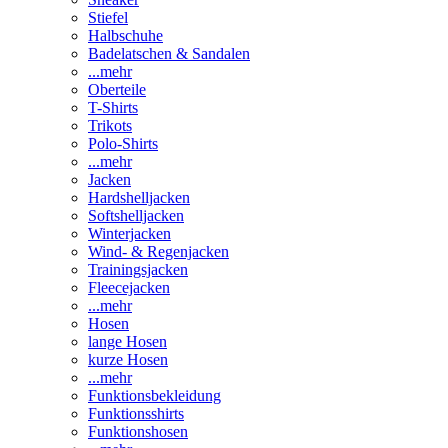
Stiefel
Halbschuhe
Badelatschen & Sandalen
...mehr
Oberteile
T-Shirts
Trikots
Polo-Shirts
...mehr
Jacken
Hardshelljacken
Softshelljacken
Winterjacken
Wind- & Regenjacken
Trainingsjacken
Fleecejacken
...mehr
Hosen
lange Hosen
kurze Hosen
...mehr
Funktionsbekleidung
Funktionsshirts
Funktionshosen