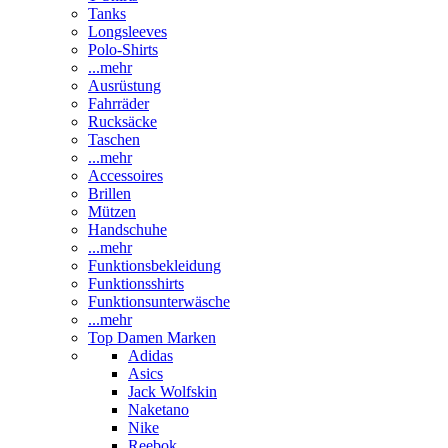
Tanks
Longsleeves
Polo-Shirts
...mehr
Ausrüstung
Fahrräder
Rucksäcke
Taschen
...mehr
Accessoires
Brillen
Mützen
Handschuhe
...mehr
Funktionsbekleidung
Funktionsshirts
Funktionsunterwäsche
...mehr
Top Damen Marken
Adidas
Asics
Jack Wolfskin
Naketano
Nike
Reebok