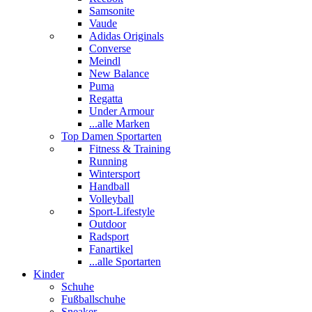
Samsonite
Vaude
Adidas Originals
Converse
Meindl
New Balance
Puma
Regatta
Under Armour
...alle Marken
Top Damen Sportarten
Fitness & Training
Running
Wintersport
Handball
Volleyball
Sport-Lifestyle
Outdoor
Radsport
Fanartikel
...alle Sportarten
Kinder
Schuhe
Fußballschuhe
Sneaker