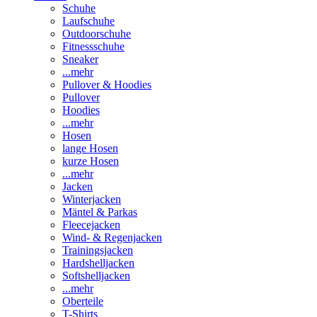
Schuhe
Laufschuhe
Outdoorschuhe
Fitnessschuhe
Sneaker
...mehr
Pullover & Hoodies
Pullover
Hoodies
...mehr
Hosen
lange Hosen
kurze Hosen
...mehr
Jacken
Winterjacken
Mäntel & Parkas
Fleecejacken
Wind- & Regenjacken
Trainingsjacken
Hardshelljacken
Softshelljacken
...mehr
Oberteile
T-Shirts