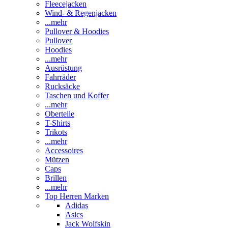
Fleecejacken
Wind- & Regenjacken
...mehr
Pullover & Hoodies
Pullover
Hoodies
...mehr
Ausrüstung
Fahrräder
Rucksäcke
Taschen und Koffer
...mehr
Oberteile
T-Shirts
Trikots
...mehr
Accessoires
Mützen
Caps
Brillen
...mehr
Top Herren Marken
Adidas
Asics
Jack Wolfskin