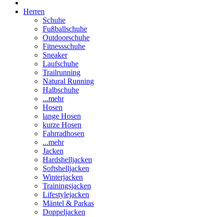
Herren
Schuhe
Fußballschuhe
Outdoorschuhe
Fitnessschuhe
Sneaker
Laufschuhe
Trailrunning
Natural Running
Halbschuhe
...mehr
Hosen
lange Hosen
kurze Hosen
Fahrradhosen
...mehr
Jacken
Hardshelljacken
Softshelljacken
Winterjacken
Trainingsjacken
Lifestylejacken
Mäntel & Parkas
Doppeljacken