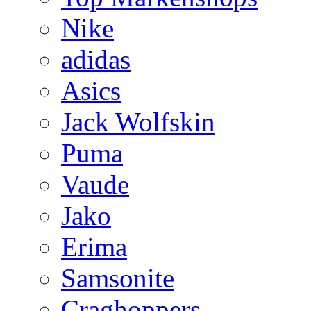
Nike
adidas
Asics
Jack Wolfskin
Puma
Vaude
Jako
Erima
Samsonite
Craghoppers