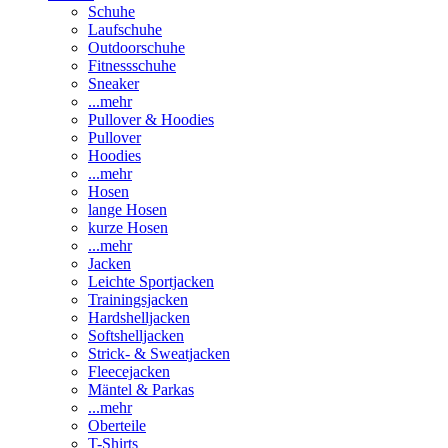
Schuhe
Laufschuhe
Outdoorschuhe
Fitnessschuhe
Sneaker
...mehr
Pullover & Hoodies
Pullover
Hoodies
...mehr
Hosen
lange Hosen
kurze Hosen
...mehr
Jacken
Leichte Sportjacken
Trainingsjacken
Hardshelljacken
Softshelljacken
Strick- & Sweatjacken
Fleecejacken
Mäntel & Parkas
...mehr
Oberteile
T-Shirts