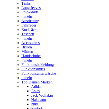
Tanks
Longsleeves
Polo-Shirts
...mehr
Ausrüstung
Fahrräder
Rucksäcke
Taschen
...mehr
Accessoires
Brillen
Mützen
Handschuhe
...mehr
Funktionsbekleidung
Funktionsshirts
Funktionsunterwäsche
...mehr
Top Damen Marken
Adidas
Asics
Jack Wolfskin
Naketano
Nike
Reebok