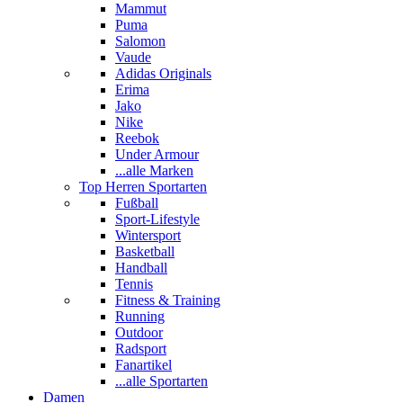
Mammut
Puma
Salomon
Vaude
Adidas Originals
Erima
Jako
Nike
Reebok
Under Armour
...alle Marken
Top Herren Sportarten
Fußball
Sport-Lifestyle
Wintersport
Basketball
Handball
Tennis
Fitness & Training
Running
Outdoor
Radsport
Fanartikel
...alle Sportarten
Damen