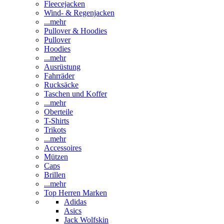
Fleecejacken
Wind- & Regenjacken
...mehr
Pullover & Hoodies
Pullover
Hoodies
...mehr
Ausrüstung
Fahrräder
Rucksäcke
Taschen und Koffer
...mehr
Oberteile
T-Shirts
Trikots
...mehr
Accessoires
Mützen
Caps
Brillen
...mehr
Top Herren Marken
Adidas
Asics
Jack Wolfskin