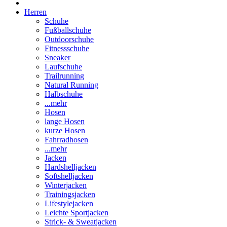
Herren
Schuhe
Fußballschuhe
Outdoorschuhe
Fitnessschuhe
Sneaker
Laufschuhe
Trailrunning
Natural Running
Halbschuhe
...mehr
Hosen
lange Hosen
kurze Hosen
Fahrradhosen
...mehr
Jacken
Hardshelljacken
Softshelljacken
Winterjacken
Trainingsjacken
Lifestylejacken
Leichte Sportjacken
Strick- & Sweatjacken