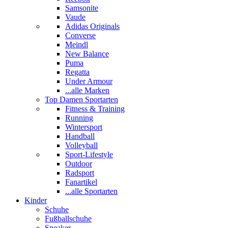
Samsonite
Vaude
Adidas Originals
Converse
Meindl
New Balance
Puma
Regatta
Under Armour
...alle Marken
Top Damen Sportarten
Fitness & Training
Running
Wintersport
Handball
Volleyball
Sport-Lifestyle
Outdoor
Radsport
Fanartikel
...alle Sportarten
Kinder
Schuhe
Fußballschuhe
Sneaker