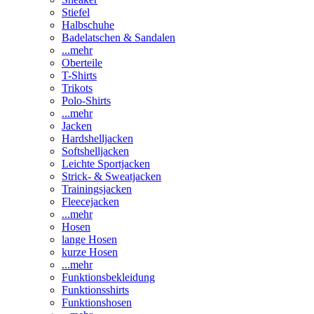
Stiefel
Halbschuhe
Badelatschen & Sandalen
...mehr
Oberteile
T-Shirts
Trikots
Polo-Shirts
...mehr
Jacken
Hardshelljacken
Softshelljacken
Leichte Sportjacken
Strick- & Sweatjacken
Trainingsjacken
Fleecejacken
...mehr
Hosen
lange Hosen
kurze Hosen
...mehr
Funktionsbekleidung
Funktionsshirts
Funktionshosen