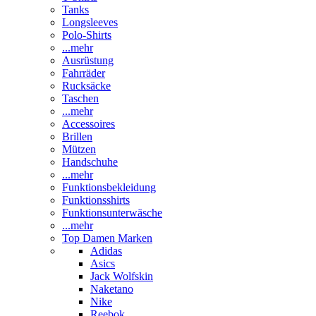
Tanks
Longsleeves
Polo-Shirts
...mehr
Ausrüstung
Fahrräder
Rucksäcke
Taschen
...mehr
Accessoires
Brillen
Mützen
Handschuhe
...mehr
Funktionsbekleidung
Funktionsshirts
Funktionsunterwäsche
...mehr
Top Damen Marken
Adidas
Asics
Jack Wolfskin
Naketano
Nike
Reebok