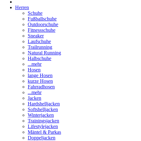
Herren
Schuhe
Fußballschuhe
Outdoorschuhe
Fitnessschuhe
Sneaker
Laufschuhe
Trailrunning
Natural Running
Halbschuhe
...mehr
Hosen
lange Hosen
kurze Hosen
Fahrradhosen
...mehr
Jacken
Hardshelljacken
Softshelljacken
Winterjacken
Trainingsjacken
Lifestylejacken
Mäntel & Parkas
Doppeljacken