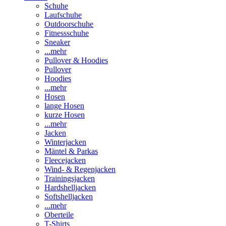
Schuhe
Laufschuhe
Outdoorschuhe
Fitnessschuhe
Sneaker
...mehr
Pullover & Hoodies
Pullover
Hoodies
...mehr
Hosen
lange Hosen
kurze Hosen
...mehr
Jacken
Winterjacken
Mäntel & Parkas
Fleecejacken
Wind- & Regenjacken
Trainingsjacken
Hardshelljacken
Softshelljacken
...mehr
Oberteile
T-Shirts