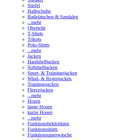
Stiefel
Halbschuhe
Badelatschen & Sandalen
...mehr
Oberteile
T-Shirts
Trikots
Polo-Shirts
...mehr
Jacken
Hardshelljacken
Softshelljacken
Sport- & Trainingsjacken
Wind- & Regenjacken
Trainingsjacken
Fleecejacken
...mehr
Hosen
lange Hosen
kurze Hosen
...mehr
Funktionsbekleidung
Funktionsshirts
Funktionsunterwäsche