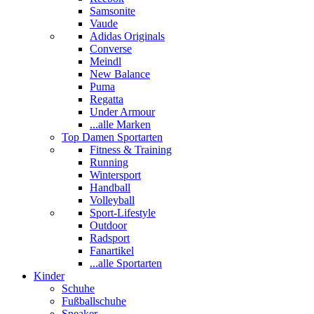
Samsonite
Vaude
Adidas Originals
Converse
Meindl
New Balance
Puma
Regatta
Under Armour
...alle Marken
Top Damen Sportarten
Fitness & Training
Running
Wintersport
Handball
Volleyball
Sport-Lifestyle
Outdoor
Radsport
Fanartikel
...alle Sportarten
Kinder
Schuhe
Fußballschuhe
Sneaker