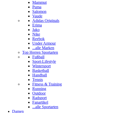
Mammut
Puma
Salomon
Vaude
Adidas Originals
Erima
Jako
Nike
Reebok
Under Armour
...alle Marken
Top Herren Sportarten
Fußball
Sport-Lifestyle
Wintersport
Basketball
Handball
Tennis
Fitness & Training
Running
Outdoor
Radsport
Fanartikel
...alle Sportarten
Damen