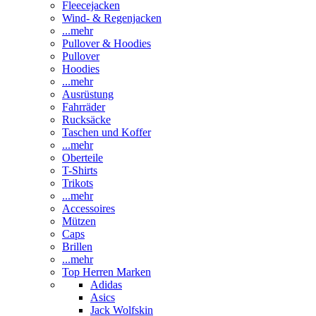
Fleecejacken
Wind- & Regenjacken
...mehr
Pullover & Hoodies
Pullover
Hoodies
...mehr
Ausrüstung
Fahrräder
Rucksäcke
Taschen und Koffer
...mehr
Oberteile
T-Shirts
Trikots
...mehr
Accessoires
Mützen
Caps
Brillen
...mehr
Top Herren Marken
Adidas
Asics
Jack Wolfskin