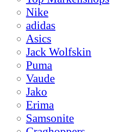
Nike
adidas
Asics
Jack Wolfskin
Puma
Vaude
Jako
Erima
Samsonite
Craghoppers