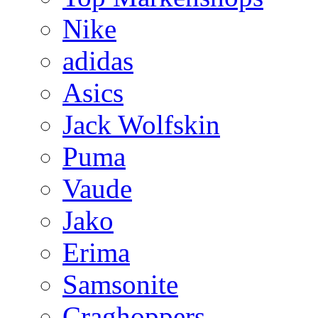
Nike
adidas
Asics
Jack Wolfskin
Puma
Vaude
Jako
Erima
Samsonite
Craghoppers