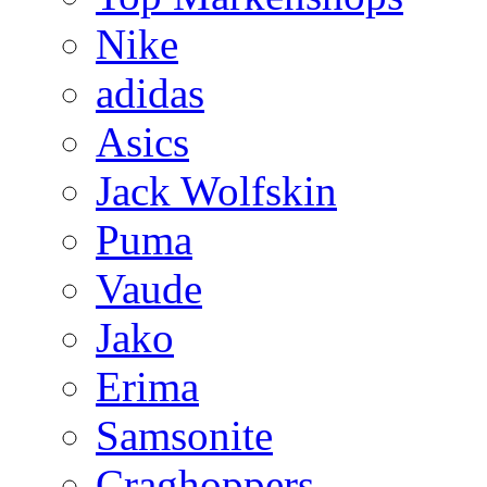
Nike
adidas
Asics
Jack Wolfskin
Puma
Vaude
Jako
Erima
Samsonite
Craghoppers