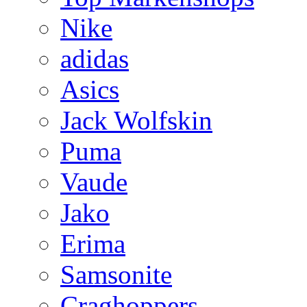
Nike
adidas
Asics
Jack Wolfskin
Puma
Vaude
Jako
Erima
Samsonite
Craghoppers