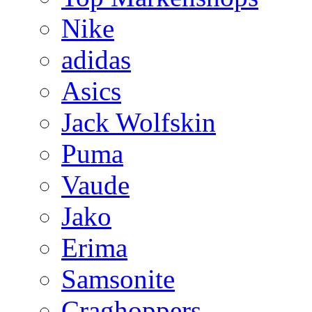
Nike
adidas
Asics
Jack Wolfskin
Puma
Vaude
Jako
Erima
Samsonite
Craghoppers