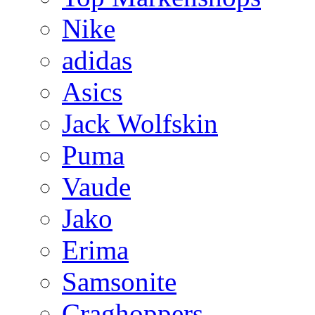
Nike
adidas
Asics
Jack Wolfskin
Puma
Vaude
Jako
Erima
Samsonite
Craghoppers