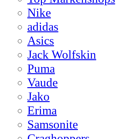
Nike
adidas
Asics
Jack Wolfskin
Puma
Vaude
Jako
Erima
Samsonite
Craghoppers