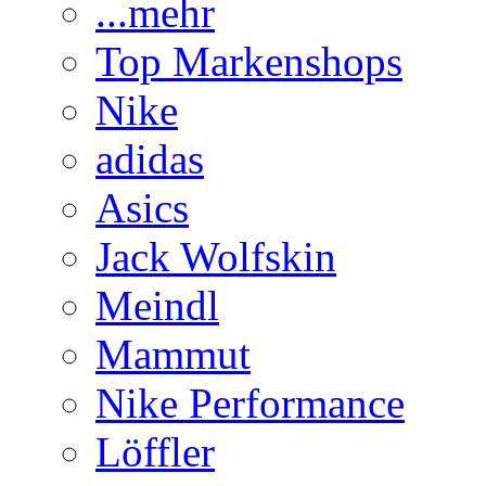
...mehr
Top Markenshops
Nike
adidas
Asics
Jack Wolfskin
Meindl
Mammut
Nike Performance
Löffler