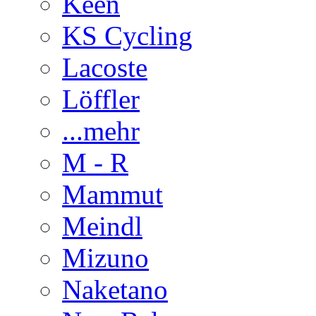
Keen
KS Cycling
Lacoste
Löffler
...mehr
M - R
Mammut
Meindl
Mizuno
Naketano