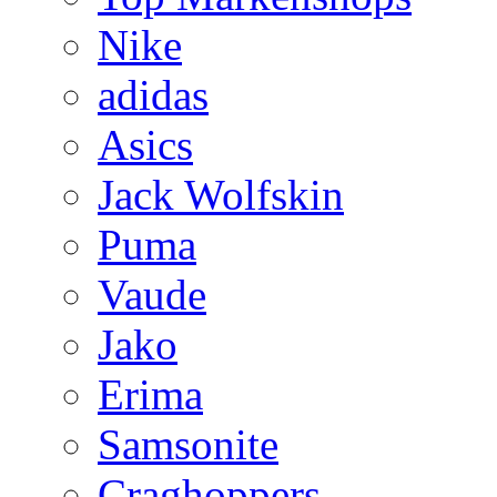
Nike
adidas
Asics
Jack Wolfskin
Puma
Vaude
Jako
Erima
Samsonite
Craghoppers