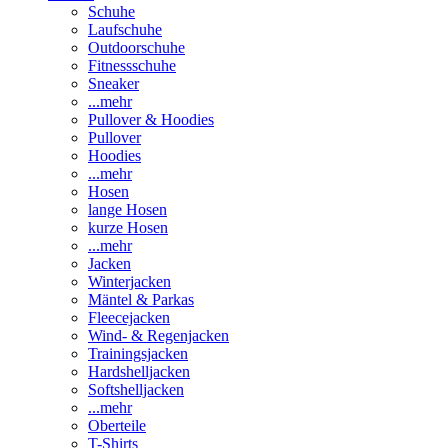
Schuhe
Laufschuhe
Outdoorschuhe
Fitnessschuhe
Sneaker
...mehr
Pullover & Hoodies
Pullover
Hoodies
...mehr
Hosen
lange Hosen
kurze Hosen
...mehr
Jacken
Winterjacken
Mäntel & Parkas
Fleecejacken
Wind- & Regenjacken
Trainingsjacken
Hardshelljacken
Softshelljacken
...mehr
Oberteile
T-Shirts