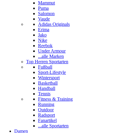
Mammut
Puma
Salomon
Vaude
Adidas Originals
Erima
Jako
Nike
Reebok
Under Armour
...alle Marken
Top Herren Sportarten
Fußball
Sport-Lifestyle
Wintersport
Basketball
Handball
Tennis
Fitness & Training
Running
Outdoor
Radsport
Fanartikel
...alle Sportarten
Damen