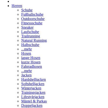
Herren
Schuhe
Fußballschuhe
Outdoorschuhe
Fitnessschuhe
Sneaker
Laufschuhe
Trailrunning
Natural Running
Halbschuhe
...mehr
Hosen
lange Hosen
kurze Hosen
Fahrradhosen
...mehr
Jacken
Hardshelljacken
Softshelljacken
Winterjacken
Trainingsjacken
Lifestylejacken
Mäntel & Parkas
Doppeljacken