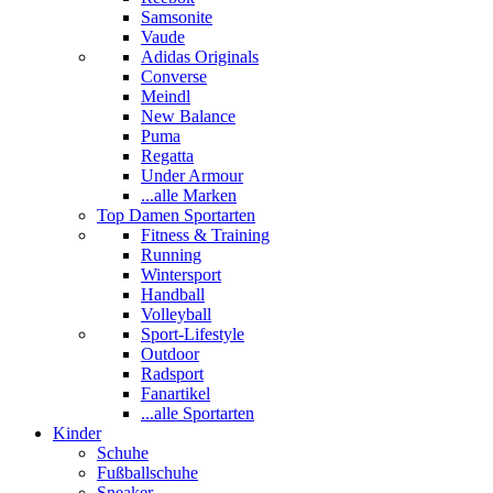
Samsonite
Vaude
Adidas Originals
Converse
Meindl
New Balance
Puma
Regatta
Under Armour
...alle Marken
Top Damen Sportarten
Fitness & Training
Running
Wintersport
Handball
Volleyball
Sport-Lifestyle
Outdoor
Radsport
Fanartikel
...alle Sportarten
Kinder
Schuhe
Fußballschuhe
Sneaker