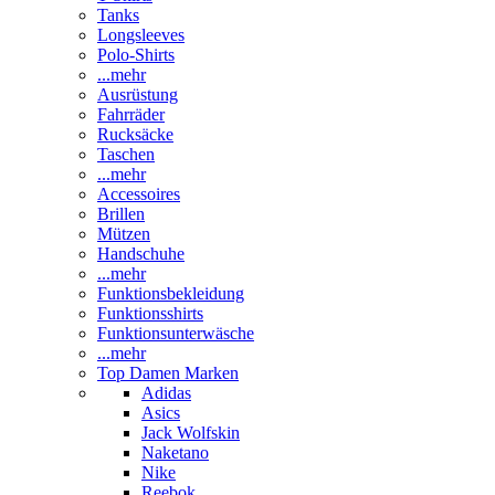
Tanks
Longsleeves
Polo-Shirts
...mehr
Ausrüstung
Fahrräder
Rucksäcke
Taschen
...mehr
Accessoires
Brillen
Mützen
Handschuhe
...mehr
Funktionsbekleidung
Funktionsshirts
Funktionsunterwäsche
...mehr
Top Damen Marken
Adidas
Asics
Jack Wolfskin
Naketano
Nike
Reebok