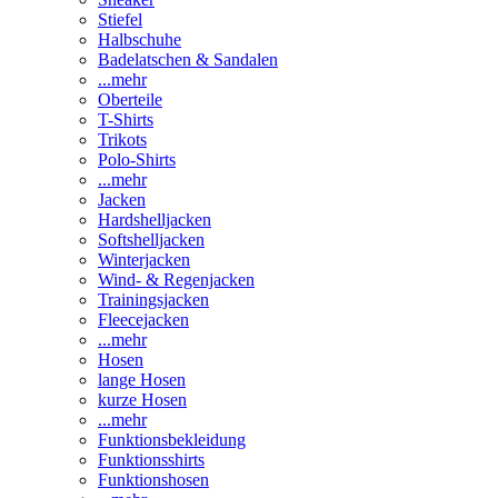
Stiefel
Halbschuhe
Badelatschen & Sandalen
...mehr
Oberteile
T-Shirts
Trikots
Polo-Shirts
...mehr
Jacken
Hardshelljacken
Softshelljacken
Winterjacken
Wind- & Regenjacken
Trainingsjacken
Fleecejacken
...mehr
Hosen
lange Hosen
kurze Hosen
...mehr
Funktionsbekleidung
Funktionsshirts
Funktionshosen