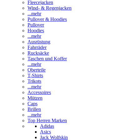
Fleecejacken
Wind- & Regenjacken
...mehr
Pullover & Hoodies
Pullover
Hoodies
...mehr
Ausrüstung
Fahrräder
Rucksäcke
Taschen und Koffer
...mehr
Oberteile
T-Shirts
Trikots
...mehr
Accessoires
Mützen
Caps
Brillen
...mehr
Top Herren Marken
Adidas
Asics
Jack Wolfskin